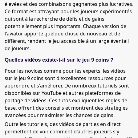
élevées et des combinaisons gagnantes plus lucratives.
Ce format est attrayant pour les joueurs expérimentés
qui sont à la recherche de défis et de gains
potentiellement plus importants. Chaque version de
l'aviator apporte quelque chose de nouveau et de
différent, rendant le jeu accessible à un large éventail
de joueurs.
Quelles vidéos existe-t-il sur le jeu 9 coins ?
Pour les novices comme pour les experts, les vidéos
sur le jeu 9 coins sont d'excellentes ressources pour
apprendre et s'améliorer. De nombreux tutoriels sont
disponibles sur YouTube et autres plateformes de
partage de vidéos. Ces tutos expliquent les règles de
base, offrent des conseils et montrent des stratégies
avancées pour maximiser les chances de gains.
Outre les tutoriels, des vidéos de parties en direct
permettent de voir comment d'autres joueurs s'y