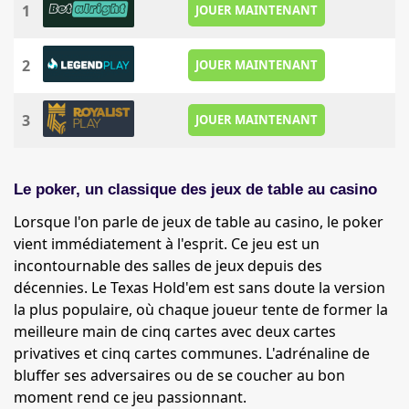
1
JOUER MAINTENANT
2
JOUER MAINTENANT
3
JOUER MAINTENANT
Le poker, un classique des jeux de table au casino
Lorsque l'on parle de jeux de table au casino, le poker
vient immédiatement à l'esprit. Ce jeu est un
incontournable des salles de jeux depuis des
décennies. Le Texas Hold'em est sans doute la version
la plus populaire, où chaque joueur tente de former la
meilleure main de cinq cartes avec deux cartes
privatives et cinq cartes communes. L'adrénaline de
bluffer ses adversaires ou de se coucher au bon
moment rend ce jeu passionnant.