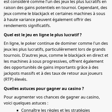
est considéré comme l'un des jeux les plus lucratifs en
raison des gains potentiels en tournoi. Cependant, des
jeux comme le blackjack et certaines machines à sous
à haute variance peuvent également offrir des
rendements significatifs.
Quel est le jeu en ligne le plus lucratif ?
En ligne, le poker continue de dominer comme l'un des
jeux les plus lucratifs, particulièrement lors de grands
tournois. D'autres jeux, comme le blackjack en direct et
les machines à sous progressives, offrent également
des opportunités de gains importants grâce à des
jackpots massifs et à des taux de retour aux joueurs
(RTP) élevés.
Quelles astuces pour gagner au casino ?
Pour augmenter vos chances de gagner au casino,
voici quelques astuces :
Connaître les règles et les stratégies