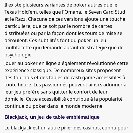
Il existe plusieurs variantes de poker autres que le
Texas Hold'em, telles que l'Omaha, le Seven Card Stud
et le Razz. Chacune de ces versions ajoute une touche
particulière, que ce soit par le nombre de cartes
distribuées ou par la façon dont les tours de mise se
déroulent. Ces subtilités font du poker un jeu
multifacette qui demande autant de stratégie que de
psychologie.
Jouer au poker en ligne a également révolutionné cette
expérience classique. De nombreux sites proposent
des tournois et des tables de cash game accessibles à
toute heure. Les passionnés peuvent ainsi s'adonner à
leur jeu préféré sans quitter le confort de leur
domicile. Cette accessibilité contribue à la popularité
continue du poker dans le monde moderne.
Blackjack, un jeu de table emblématique
Le blackjack est un autre pilier des casinos, connu pour