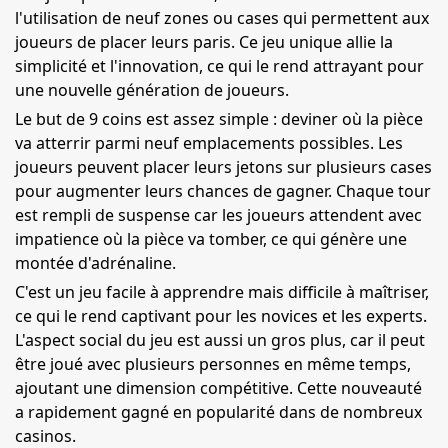
l'utilisation de neuf zones ou cases qui permettent aux
joueurs de placer leurs paris. Ce jeu unique allie la
simplicité et l'innovation, ce qui le rend attrayant pour
une nouvelle génération de joueurs.
Le but de 9 coins est assez simple : deviner où la pièce
va atterrir parmi neuf emplacements possibles. Les
joueurs peuvent placer leurs jetons sur plusieurs cases
pour augmenter leurs chances de gagner. Chaque tour
est rempli de suspense car les joueurs attendent avec
impatience où la pièce va tomber, ce qui génère une
montée d'adrénaline.
C'est un jeu facile à apprendre mais difficile à maîtriser,
ce qui le rend captivant pour les novices et les experts.
L'aspect social du jeu est aussi un gros plus, car il peut
être joué avec plusieurs personnes en même temps,
ajoutant une dimension compétitive. Cette nouveauté
a rapidement gagné en popularité dans de nombreux
casinos.