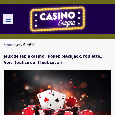
☰
Accueil
Jeux de table
Jeux de table casino : Poker, blackjack, roulette...
Voici tout ce qu'il faut savoir