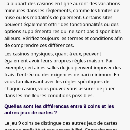
La plupart des casinos en ligne auront des variations
mineures dans les règlements, comme les limites de
mise ou les modalités de paiement. Certains sites
peuvent également offrir des fonctionnalités ou des
options supplémentaires qui ne sont pas disponibles
ailleurs. Vérifiez toujours les termes et conditions afin
de comprendre ces différences.
Les casinos physiques, quant à eux, peuvent
également avoir leurs propres règles maison. Par
exemple, certaines salles de jeu peuvent imposer des
frais d'entrée ou des exigences de pari minimum. En
vous familiarisant avec les règles spécifiques de
chaque casino, vous pouvez vous assurer de jouer
dans les meilleures conditions possibles.
Quelles sont les différences entre 9 coins et les
autres jeux de cartes ?
Le jeu 9 coins se distingue des autres jeux de cartes