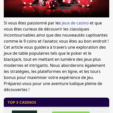
Si vous êtes passionné par les
jeux de casino
et que
vous êtes curieux de découvrir les classiques
incontournables ainsi que des nouveautés captivantes
comme le 9 coins et l'aviator, vous êtes au bon endroit !
Cet article vous guidera à travers une exploration des
jeux de table populaires tels que le poker et le
blackjack, tout en mettant en lumière des jeux plus
modernes et intrigants. Nous aborderons également
les stratégies, les plateformes en ligne, et les tours
bonus pour maximiser votre expérience de jeu.
Préparez-vous pour une aventure ludique pleine de
découvertes !
TOP 3 CASINOS