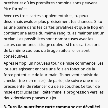
préciser et où les premières combinaisons peuvent
être formées.
Avec ces trois cartes supplémentaires, tu peux
désormais évaluer plus précisément tes chances. Si tu
as une paire dans tes cartes privatives et que le flop en
contient une autre du même rang, tu as maintenant un
brelan. Les possibilités sont nombreuses avec les
cartes communes : tirage couleur si trois cartes sont
de la même couleur, ou tirage suite si elles sont
consécutives.
Après le flop, un nouveau tour de mise commence. Les
joueurs agissent encore une fois en fonction de la
force potentielle de leur main. Ils peuvent choisir de
checker (ne rien miser), de parier, de suivre une mise
précédente, de relancer ou de se coucher. Ce tour de
mise est crucial car il détermine la progression vers les
deux dernières phases du jeu.
3. Turn (la quatrième carte commune est dévoilée)