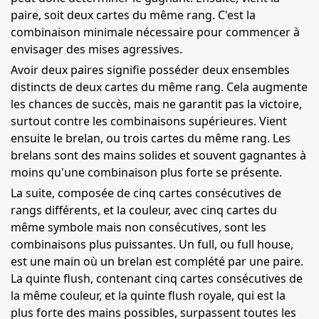
paire, soit deux cartes du même rang. C'est la
combinaison minimale nécessaire pour commencer à
envisager des mises agressives.
Avoir deux paires signifie posséder deux ensembles
distincts de deux cartes du même rang. Cela augmente
les chances de succès, mais ne garantit pas la victoire,
surtout contre les combinaisons supérieures. Vient
ensuite le brelan, ou trois cartes du même rang. Les
brelans sont des mains solides et souvent gagnantes à
moins qu'une combinaison plus forte se présente.
La suite, composée de cinq cartes consécutives de
rangs différents, et la couleur, avec cinq cartes du
même symbole mais non consécutives, sont les
combinaisons plus puissantes. Un full, ou full house,
est une main où un brelan est complété par une paire.
La quinte flush, contenant cinq cartes consécutives de
la même couleur, et la quinte flush royale, qui est la
plus forte des mains possibles, surpassent toutes les