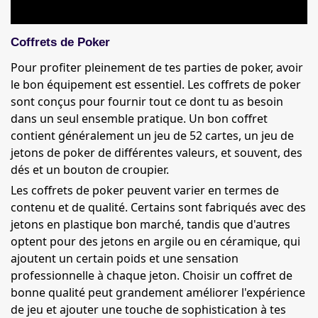
Coffrets de Poker
Pour profiter pleinement de tes parties de poker, avoir
le bon équipement est essentiel. Les coffrets de poker
sont conçus pour fournir tout ce dont tu as besoin
dans un seul ensemble pratique. Un bon coffret
contient généralement un jeu de 52 cartes, un jeu de
jetons de poker de différentes valeurs, et souvent, des
dés et un bouton de croupier.
Les coffrets de poker peuvent varier en termes de
contenu et de qualité. Certains sont fabriqués avec des
jetons en plastique bon marché, tandis que d'autres
optent pour des jetons en argile ou en céramique, qui
ajoutent un certain poids et une sensation
professionnelle à chaque jeton. Choisir un coffret de
bonne qualité peut grandement améliorer l'expérience
de jeu et ajouter une touche de sophistication à tes