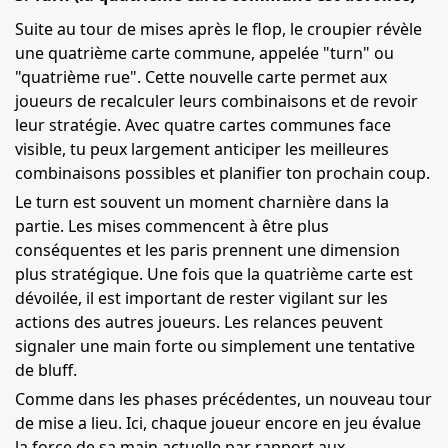
Suite au tour de mises après le flop, le croupier révèle
une quatrième carte commune, appelée "turn" ou
"quatrième rue". Cette nouvelle carte permet aux
joueurs de recalculer leurs combinaisons et de revoir
leur stratégie. Avec quatre cartes communes face
visible, tu peux largement anticiper les meilleures
combinaisons possibles et planifier ton prochain coup.
Le turn est souvent un moment charnière dans la
partie. Les mises commencent à être plus
conséquentes et les paris prennent une dimension
plus stratégique. Une fois que la quatrième carte est
dévoilée, il est important de rester vigilant sur les
actions des autres joueurs. Les relances peuvent
signaler une main forte ou simplement une tentative
de bluff.
Comme dans les phases précédentes, un nouveau tour
de mise a lieu. Ici, chaque joueur encore en jeu évalue
la force de sa main actuelle par rapport aux