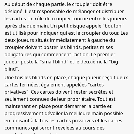
Au début de chaque partie, le croupier doit être
désigné. Il est responsable de mélanger et distribuer
les cartes. Le rôle de croupier tourne entre les joueurs
après chaque main. Un petit disque appelé "bouton"
est utilisé pour indiquer qui est le croupier du tour. Les
deux joueurs situés immédiatement à gauche du
croupier doivent poster les blinds, petites mises
obligatoires qui commencent l'action. Le premier
joueur poste la "small blind" et le deuxième la "big
blind".
Une fois les blinds en place, chaque joueur reçoit deux
cartes fermées, également appelées "cartes
privatives". Ces cartes doivent rester secrètes et
seulement connues de leur propriétaire. Tout est
maintenant en place pour démarrer la partie et
progressivement dévoiler la meilleure main possible
en utilisant à la fois les cartes privatives et les cartes
communes qui seront révélées au cours des